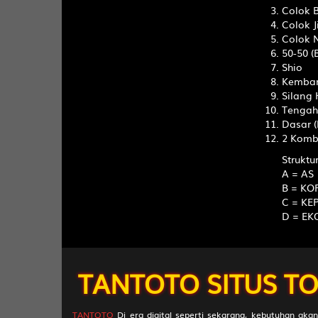
Colok 
Colok J
Colok 
50-50 (
Shio
Kemba
Silang
Tengah
Dasar (
2 Komb
Struktu
A = AS
B = KO
C = KE
D = EK
TANTOTO SITUS T
TANTOTO
Di era digital seperti sekarang, kebutuhan aka