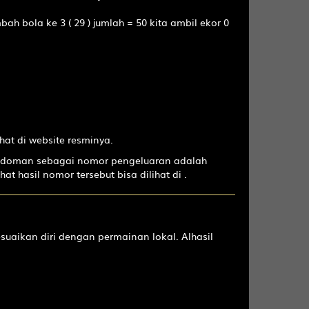
h bola ke 3 ( 29 ) jumlah = 50 kita ambil ekor 0
ihat di website resminya.
 pedoman sebagai nomor pengeluaran adalah
t hasil nomor tersebut bisa dilihat di .
uaikan diri dengan permainan lokal. Alhasil