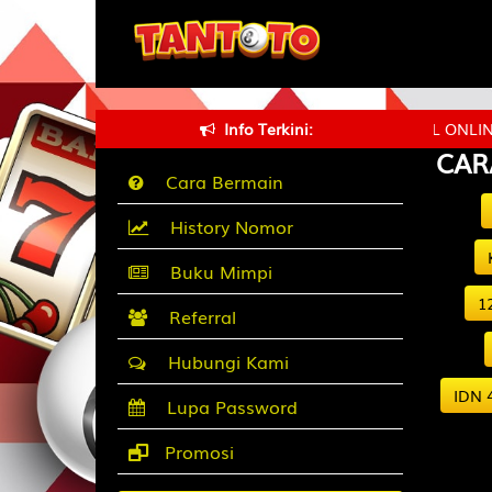
-
-SELAMAT DATANG DI TANTOTO SITUS TOGEL ONLINE D
Info Terkini:
CAR
Cara Bermain
History Nomor
Buku Mimpi
1
Referral
Hubungi Kami
IDN 
Lupa Password
Promosi