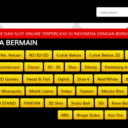
AN SLOT ONLINE TERPERCAYA DI INDONESIA DENGAN BONUS YA
A
BERMAIN
No. Keluar
4D/3D/2D
Colok Bebas
Colok Bebas 2D
Kombinasi
Dasar
50 - 50
Shio
Silang
Kembang K
2D Games
Head & Tail
Oglok
Dice 6
Red/White
B
Monopoly
Mistik Lama
Index
Taysen
Macau Shio
4 STAND
FANTAN
3D Shio
Sicbo Ball
5D
Race Bal
48D
Bingo Sicbo
Xoc Dia